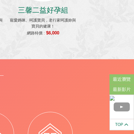
三馨二益好孕組
與
寵愛媽咪、呵護寶貝，老行家呵護妳與
寶貝的健康！
$6,000
網路特價 :
最近瀏覽
最新影片
TOP