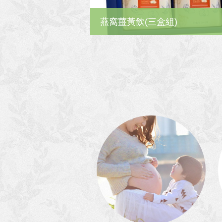
燕窩薑黃飲(三盒組)
詳細內容