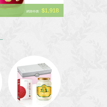
容
$1,918
頂級珍珠粉30入二
網路特價 :