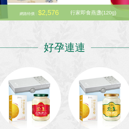
詳細內
$2,576
行家即食燕盞(120g)
網路特價 :
好孕連連