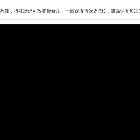
為佳，特殊狀況可改餐後食用。一般保養每次2~3粒，加強保養每次3