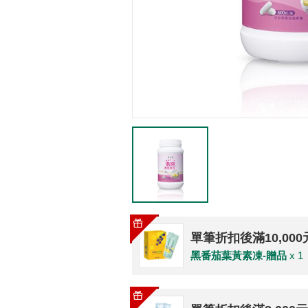
單筆折扣後滿10,00
黑番茄葉黃素凍-贈品
x 1