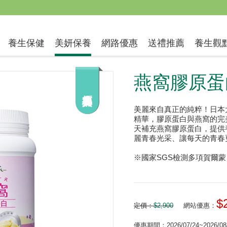
送禮推薦
養生保健
美妍保養
網路優惠
養生觀
燕窩膠原蛋
美麗來自真正的純粹！日本
精華，膠原蛋白與燕窩的完
天補充燕窩膠原蛋白，提供
麗青春光采、讓每天的青春
※國家SGS檢測多項賀爾
$
定價：
$2,900
網站優惠：
優惠期間：2026/07/24~2026/08