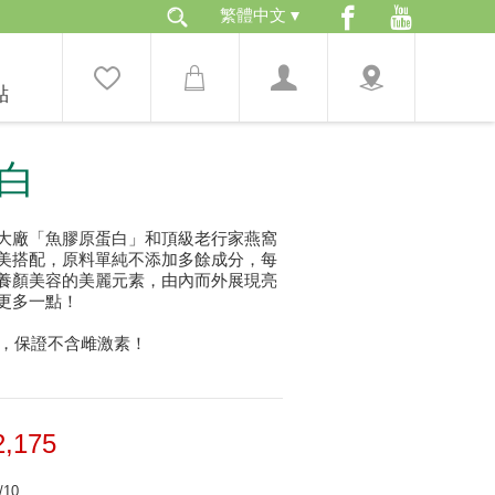
點
白
大廠「魚膠原蛋白」和頂級老行家燕窩
美搭配，原料單純不添加多餘成分，每
養顏美容的美麗元素，由內而外展現亮
更多一點！
蒙，保證不含雌激素！
2,175
/10