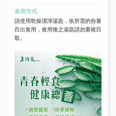
食用方式
請使用乾燥潔淨湯匙，依所需的份量
舀出食用，食用後之湯匙請勿重複舀
取。