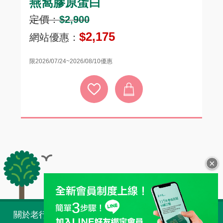
燕窩膠原蛋白
頂
定價：
$2,900
定
$2,175
網站優惠：
網
限2026/07/24~2026/08/10優惠
限20
×
全站導覽
關於老行家 Taiwan
購物須知
常見問題
人才招募
最新消息