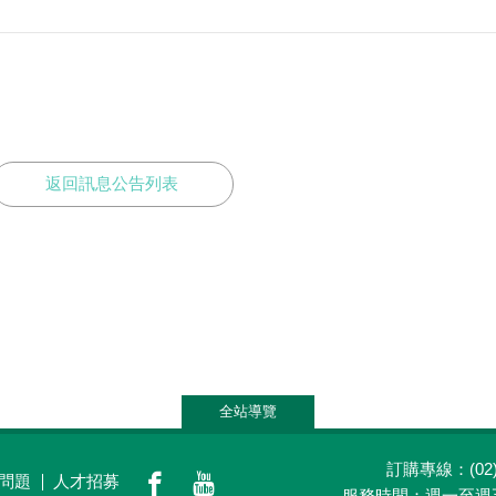
返回訊息公告列表
全站導覽
訂購專線：(02)2
問題
人才招募
養生觀點
會員專區
門市據點
關於老
服務時間：週一至週五(