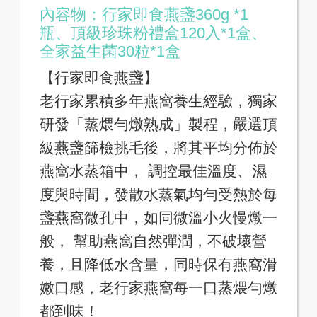
內容物：行家即食燕盞360g *1
瓶、頂級珍珠粉禮盒120入*1盒、
全家益生菌30粒*1盒
【行家即食燕盞】
老行家累積多年燕窩養生經驗，獨家
研發「蒸煨勻燉熟成」製程，嚴選頂
級燕盞篩檢挑毛後，將其平均分佈於
燕窩水蒸箱中， 調控最佳溫度、濕
度與時間，發散水蒸氣均勻受熱於每
盞燕窩微孔中，如同微溫小火慢燉一
般， 幫助燕窩自然彈潤，不破壞營
養，且降低水含量，同時保有燕窩滑
嫩口感，老行家燕窩每一口蒸煨勻燉
都到味！