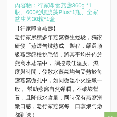
內容物：行家即食燕盞360g *1
瓶、600粒螺旋藻Plus*1瓶、全家
益生菌30粒*1盒
【行家即食燕盞】
老行家累積多年燕窩養生經驗，獨家
研發「蒸煨勻燉熟成」製程，嚴選頂
級燕盞篩檢挑毛後，將其平均分佈於
燕窩水蒸箱中， 調控最佳溫度、濕
度與時間，發散水蒸氣均勻受熱於每
盞燕窩微孔中，如同微溫小火慢燉一
般， 幫助燕窩自然彈潤，不破壞營
養，且降低水含量，同時保有燕窩滑
嫩口感，老行家燕窩每一口蒸煨勻燉
都到味！