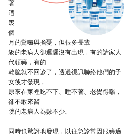
著
這
幾
個
月的驚嚇與擔憂，但很多長輩
級的老病人卻遲遲沒有出現，有的請家人
代領藥，有的
乾脆就不回診了，透過視訊聯絡他們的子
女後才發現，
原來在家裡吃不下、睡不著、老覺得喘，
卻不敢來醫
院的老病人為數不少。
同時也驚訝地發現，以往急診常因服藥過