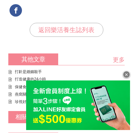
返回樂活養生誌列表
其他文章
更多
打鼾是婚姻殺手
×
打造健康的24小時
保健食品正確的 保存方法
燕窩關係行家影片 拍攝幕後花絮
珍視好孕 孕媽咪有感推薦-華 仔
相關產品推薦