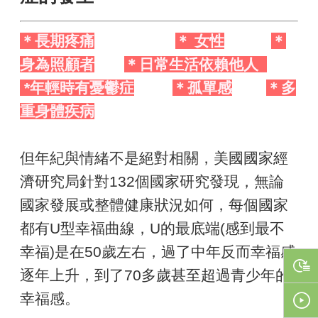
＊長期疼痛
＊ 女性
＊
身為照顧者
＊日常生活依賴他人
*年輕時有憂鬱症
＊孤單感
＊多
重身體疾病
但年紀與情緒不是絕對相關，美國國家經
濟研究局針對132個國家研究發現，無論
國家發展或整體健康狀況如何，每個國家
都有U型幸福曲線，U的最底端(感到最不
幸福)是在50歲左右，過了中年反而幸福感
逐年上升，到了70多歲甚至超過青少年的
幸福感。