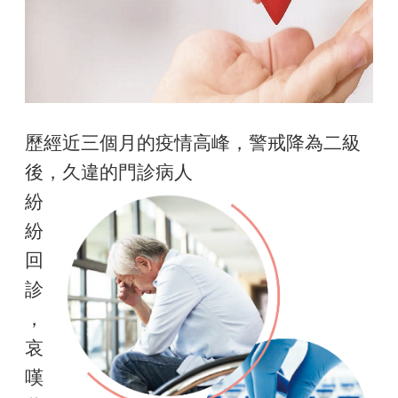
歷經近三個月的疫情高峰，警戒降為二級
後，久違的門診病人
紛
紛
回
診
，
哀
嘆