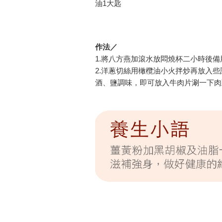
油1大匙
作法／
1.將八方燕加滾水放悶燒杯二小時後備
2.洋蔥切絲用橄欖油小火拌炒再放入
酒、鹽調味，即可放入牛肉片涮一下肉