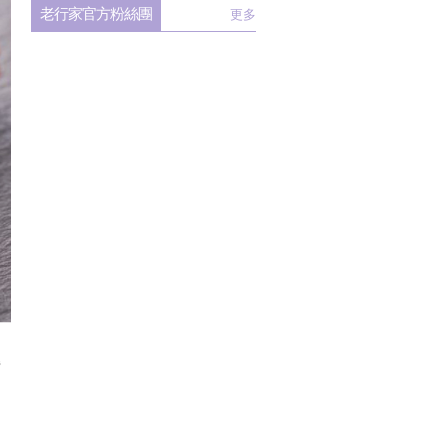
老行家官方粉絲團
更多
營