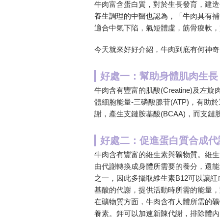
牛肉富含蛋白質，對於生長發育，建造
養生調理的中醫也認為，「牛肉具有補
適合中氣下陷，氣短體虛，筋骨痠軟，
今天就來好好介紹，牛肉到底有何神奇
好處一：幫助身體肌肉生長
牛肉含有豐富的肌酸(Creatine)及左旋肉
體細胞能量-三磷酸腺苷(ATP)，有助於運
謝，產生支鏈胺基酸(BCAA)，而支
好處二：促進蛋白質合成代
牛肉含有豐富的維生素與礦物質。維生素
由代謝轉換成身體所需要的養分，還能
之一，因此多攝取維生素B12可以讓
基酸的代謝，提供活動時所需的能量，
在礦物質方面，牛肉含有人體所需的礦
養素。鉀可以加速新陳代謝，排除體內