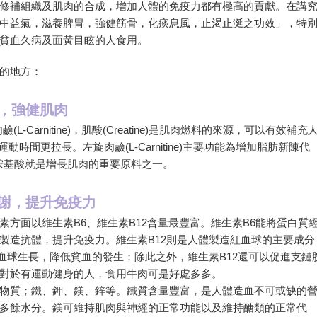
修補組織及肌肉的合成，增加人體的免疫力都有極高的貢獻。在講
中益氣，滋養脾胃，強健筋骨，化痰息風，止渴止涎之功效」，特
貧血久病及面黃目眩的人食用。
的地方：
，強健肌肉
鹼(L-Carnitine)，肌酸(Creatine)是肌肉燃料的來源，可以有效補充
動時間更拉長。左旋肉鹼(L-Carnitine)主要功能為增加脂肪新陳代
鏈胺基酸就是增長肌肉的重要原料之一。
謝，提升免疫力
方面以維生素B6、維生素B12含量最豐富。維生素B6能將蛋白質
製造抗體，提升免疫力。維生素B12則是人體製造紅血球的主要成分
紅血球生長，降低貧血的發生；除此之外，維生素B12還可以促進支鏈
對於有運動健身的人，食用牛肉可是好處多多。
物質；鐵、鉀、鎂、鋅等。鐵質含量豐富，是人體造血不可或缺的
多餘水分。鎂可維持肌肉與神經的正常功能以及維持醣類的正常代