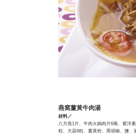
燕窩薑黃牛肉湯
材料／
八方燕1片、牛肉火鍋肉片6兩、紫洋蔥1
粒、大蒜8粒、薑黃粉、黑胡椒、鹽、