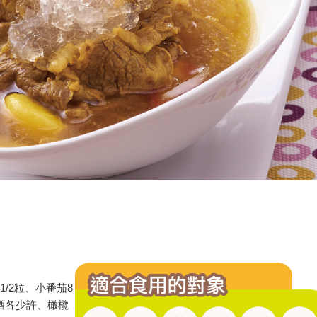
/2粒、小番茄8
酒各少許、橄欖