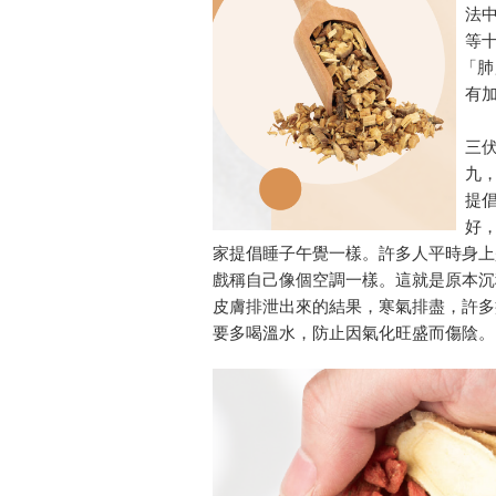
法中
等十
「肺
有加
三伏
九，
提倡
好，
家提倡睡子午覺一樣。許多人平時身上
戲稱自己像個空調一樣。這就是原本沉
皮膚排泄出來的結果，寒氣排盡，許多
要多喝溫水，防止因氣化旺盛而傷陰。