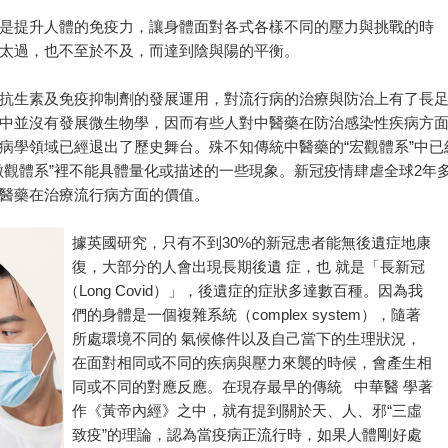
是提升人體的免疫力，讓身體面對各式各樣不同的壓力與挑戰的時
太過，也不至於不及，而達到陰與陽的平衡。
抗生素及免疫抑制劑的發展運用，對流行病的治療與防治上有了長
中並沒有發展微生物學，因而有些人對中醫藥在防治感染性疾病方
病學領域已經退出了歷史舞台。殊不知傳統中醫藥的“宏觀體系”中已
微觀體系”裡不能具體量化或描述的一些現象。新冠疫情肆虐全球2年
醫藥在治療流行病方面的價值。
據英國研究，只有不到30%的新冠患者能無後遺症地康
復，大部分的人會出現長期後遺 症，也 就是「長新冠
（Long Covid）」，後遺症的症狀多達數百種。因為我
們的身體是一個複雜系統（complex system），隨著
所處環境不同的 氣候條件以及自己當下的生理狀況，
在面對相同或不同的疾病與壓力來襲的時候，會產生相
同或不同的對應反應。在現存最早的傳統 中華醫 學著
作《黃帝內經》之中，就有提到關於天、人、邪“三虛
致疫”的理論，認為當疫病正流行時，如果人體剛好處