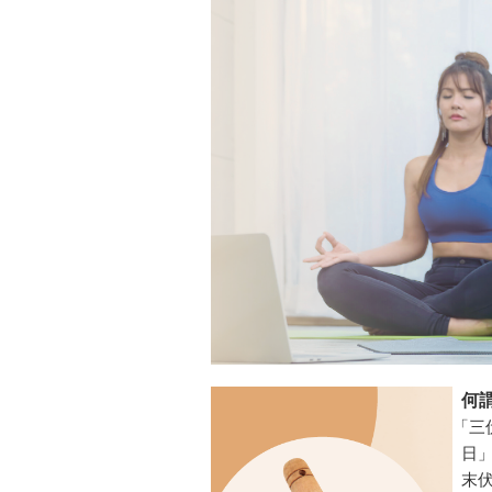
何謂
「三
日」
末伏