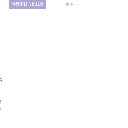
老行家官方粉絲團
更多
科
產
重
例
防
生