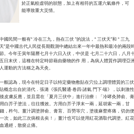
於正氣較虛弱的狀態，加上有相符的五運六氣條件，可
能導致重大災情。
中國民間一般有“ 冷在三九，熱在三伏 ”的說法，“ 三伏天”和 “ 三九
天”是中國古代人民從長期觀測中總結出來一年中最熱和最冷的兩段
節。今年壬寅年陽曆七月十六日入伏，中伏是 七月二十六日，八月
五日末伏，這種在特定時節藉由藥物的作 用，為病人體質作調理亞
人運動的方法稱之為天灸。
一般認為，現今在特定日子以特定藥物敷貼在穴位上調理體質的三伏
貼概念出自於清代．張潞《張氏醫通‧卷四‧諸氣 門下‧喘》，以刺激
後皮膚反應，並且需在「夏月三伏中」進行治療：「冷哮灸肺俞、
用白芥子塗法，往往獲效。方用白芥子淨末一兩，延胡索一兩，甘
錢，杵勻。薑汁調塗肺俞、膏肓、百勞等穴，塗後麻瞀疼痛，切勿
一次，如此三次病根去矣！」薑汁也可以使用紅花酒取代調塗。紅
血通經，散瘀止痛。