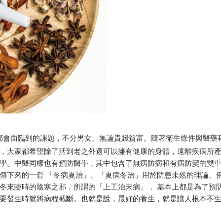
都會面臨到的課題，不分男女、無論貴賤貧富。隨著衛生條件與醫藥
，大家都希望除了活到老之外還可以擁有健康的身體，遠離疾病所
學。中醫同樣也有預防醫學，其中包含了無病防病和有病防變的雙
傳下來的一套 「冬病夏治」、「夏病冬治」用於防患未然的理論。
冬來臨時的陰寒之邪，所謂的「上工治未病」， 基本上都是為了預
要發生時就將病程截斷。也就是說，最好的養生，就是讓人根本不