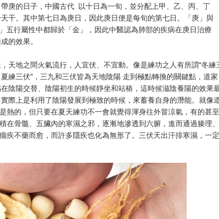
帶庚的日子，中國古代 以十日為一旬，並分配上甲、乙、丙、丁
天干。其中第七日為庚日，因此庚日便是每旬的第七日。「庚」與
」五行屬性中都歸於「金」，因此中醫認為肺部的疾病在庚日治療
成的效果。
，天地之間火氣流行，人宜伏、不宜動。像是練功之人有所謂“冬練
夏練三伏”，三九和三伏皆為天地陰陽 走到極點轉換的關鍵點，道家
在陰陽交替、陰陽初生的時候靜坐和站樁，這時候滋陰養陽的效果
實際上是利用了陰陽發展到極致的時候，來蓄養自身的潛能。就像
是熱的，但只要在夏天練功不一會就覺得渾身往外冒涼氣，有的甚
積在骨髓、五臟內的寒濕之邪，逐漸地滲透到六腑，進而通過腠理
痼疾不藥而愈，而許多隱疾也化為無形了。三伏天出汗排寒濕，一