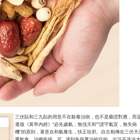
三伏貼和三九貼的用意不在殺毒治病，也不是藥證對應，而
遵循《黃帝內經》“必先歲氣，無伐天和”“謹守氣宜，無失病
機”的原則，著意在和氣養生，扶正祛邪。自古相傳在三伏天
重飲食、治療疾病，可 達到冬病夏治的目的。出汗不洗冷