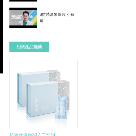
8益菌形象影片 小孩
篇
相關產品推薦
頂級珍珠粉30入二盒組