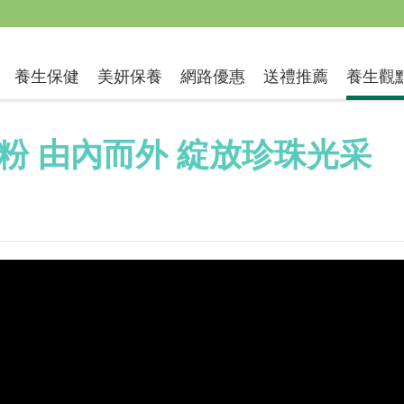
送禮推薦
養生保健
美妍保養
網路優惠
養生觀
粉 由內而外 綻放珍珠光采