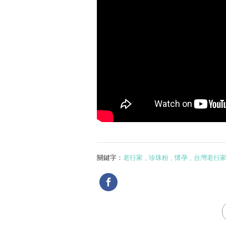
關鍵字：
老行家 , 珍珠粉 , 懷孕 , 台灣老行