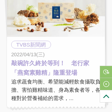
TVBS新聞網
2022/04/13(三)
敲碗許久終於等到！ 老行家
「燕窩素雞精」隆重登場
追求蔬食均衡、希望能減輕飲食攝取負
擔、害怕雞精味道、身為素食者等，各
種對於營養補給的需求，...