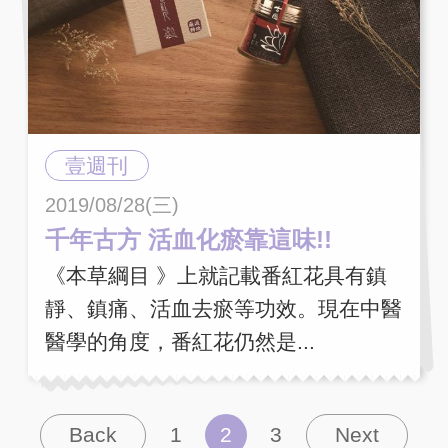
壹週刊
2019/08/28(三)
千年古方 活血化瘀靠這味!!
《本草綱目 》上就記載番紅花具有鎮
靜、鎮痛、活血去瘀等功效。現在中醫
醫學的角度，番紅花仍然是...
Back
1
2
3
Next