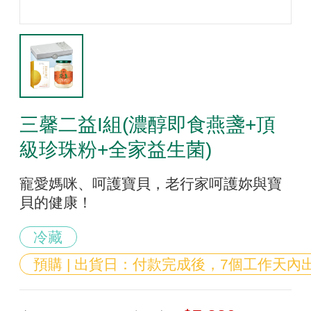
三馨二益I組(濃醇即食燕盞+頂
級珍珠粉+全家益生菌)
寵愛媽咪、呵護寶貝，老行家呵護妳與寶
貝的健康！
冷藏
預購 | 出貨日：付款完成後，7個工作天內