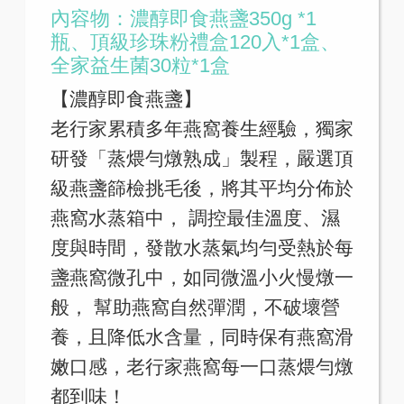
內容物：濃醇即食燕盞350g *1
瓶、頂級珍珠粉禮盒120入*1盒、
全家益生菌30粒*1盒
【濃醇即食燕盞】
老行家累積多年燕窩養生經驗，獨家
研發「蒸煨勻燉熟成」製程，嚴選頂
級燕盞篩檢挑毛後，將其平均分佈於
燕窩水蒸箱中， 調控最佳溫度、濕
度與時間，發散水蒸氣均勻受熱於每
盞燕窩微孔中，如同微溫小火慢燉一
般， 幫助燕窩自然彈潤，不破壞營
養，且降低水含量，同時保有燕窩滑
嫩口感，老行家燕窩每一口蒸煨勻燉
都到味！