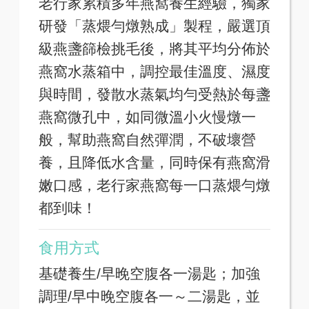
老行家累積多年燕窩養生經驗，獨家
研發「蒸煨勻燉熟成」製程，嚴選頂
級燕盞篩檢挑毛後，將其平均分佈於
燕窩水蒸箱中，調控最佳溫度、濕度
與時間，發散水蒸氣均勻受熱於每盞
燕窩微孔中，如同微溫小火慢燉一
般，幫助燕窩自然彈潤，不破壞營
養，且降低水含量，同時保有燕窩滑
嫩口感，老行家燕窩每一口蒸煨勻燉
都到味！
食用方式
基礎養生/早晚空腹各一湯匙；加強
調理/早中晚空腹各一～二湯匙，並