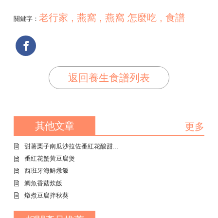
老行家 , 燕窩 , 燕窩 怎麼吃 , 食譜
關鍵字：
返回養生食譜列表
其他文章
更多
甜薯栗子南瓜沙拉佐番紅花酸甜...
番紅花蟹黃豆腐煲
西班牙海鮮燉飯
鯛魚香菇炊飯
燉煮豆腐拌秋葵