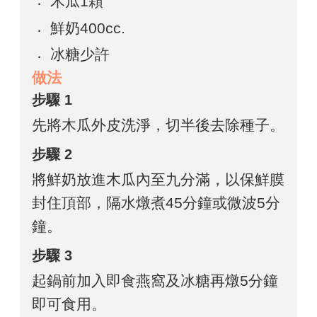
木瓜1顆
鮮奶400cc.
冰糖少許
做法
步驟 1
先將木瓜外皮洗淨，切半後去除種子。
步驟 2
將鮮奶放進木瓜內至九分滿，以保鮮膜
封住頂部，隔水燉煮45分鐘或微波5分
鐘。
步驟 3
起鍋前加入即食燕窩及冰糖再燉5分鐘
即可食用。