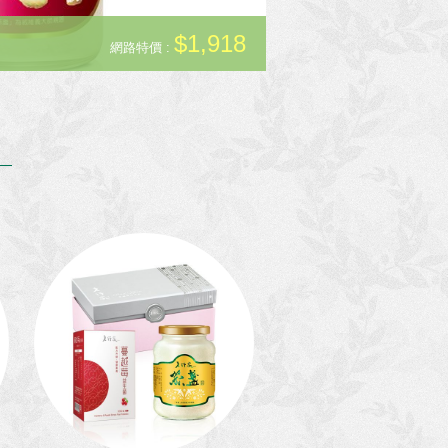
容
$1,918
頂級珍珠粉30入二
網路特價 :