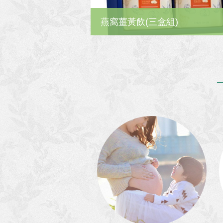
燕窩薑黃飲(三盒組)
詳細內容