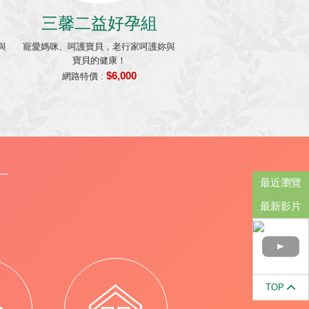
三馨二益好孕組
與
寵愛媽咪、呵護寶貝，老行家呵護妳與
寶貝的健康！
$6,000
網路特價 :
最近瀏覽
最新影片
TOP