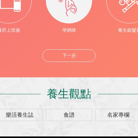
爆肝上班族
孕媽咪
養生銀髮
下一步
養生觀點
樂活養生誌
食譜
名家專欄