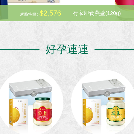
詳細內
$2,576
行家即食燕盞(120g)
網路特價 :
好孕連連