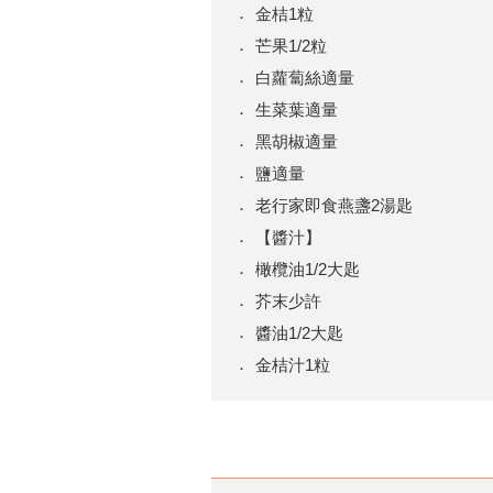
金桔1粒
芒果1/2粒
白蘿蔔絲適量
生菜葉適量
黑胡椒適量
鹽適量
老行家即食燕盞2湯匙
【醬汁】
橄欖油1/2大匙
芥末少許
醬油1/2大匙
金桔汁1粒