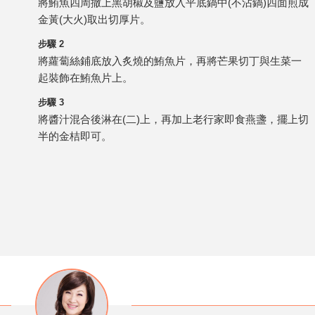
將鮪魚四周撒上黑胡椒及鹽放入平底鍋中(不沾鍋)四面煎成
金黃(大火)取出切厚片。
步驟 2
將蘿蔔絲鋪底放入炙燒的鮪魚片，再將芒果切丁與生菜一
起裝飾在鮪魚片上。
步驟 3
將醬汁混合後淋在(二)上，再加上老行家即食燕盞，擺上切
半的金桔即可。