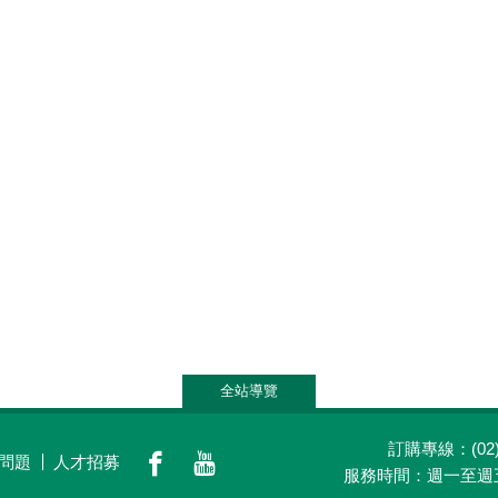
全站導覽
訂購專線：(02)2
問題
人才招募
養生觀點
會員專區
門市據點
關於老
服務時間：週一至週五(