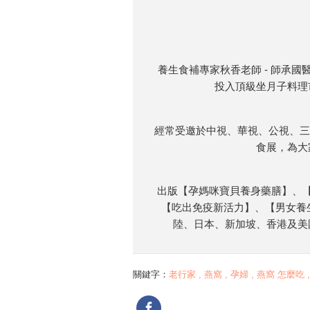
養生食補專家秋香老師 - 師承
投入頂級坐月子料理
經常受邀於中視、華視、公視、三
食展，為大
出版【孕媽咪寶貝養身藥膳】、
【吃出免疫新活力】、【男女養
陸、日本、新加坡、香港及美
關鍵字：
老行家 , 燕窩 , 孕婦 , 燕窩 怎麼吃