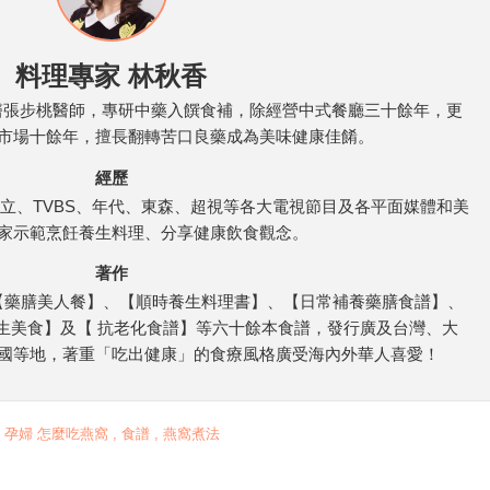
料理專家 林秋香
國醫張步桃醫師，專研中藥入饌食補，除經營中式餐廳三十餘年，更
市場十餘年，擅長翻轉苦口良藥成為美味健康佳餚。
經歷
立、TVBS、年代、東森、超視等各大電視節目及各平面媒體和美
家示範烹飪養生料理、分享健康飲食觀念。
著作
【藥膳美人餐】、【順時養生料理書】、【日常補養藥膳食譜】、
生美食】及【 抗老化食譜】等六十餘本食譜，發行廣及台灣、大
國等地，著重「吃出健康」的食療風格廣受海內外華人喜愛！​
 , 孕婦 怎麼吃燕窩 , 食譜 , 燕窩煮法