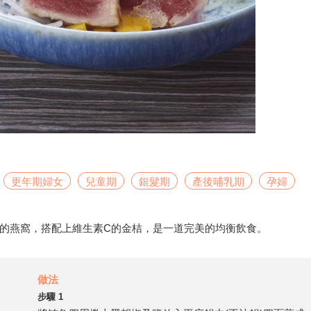
更年期婦女
兒童期
銀髮期
產後哺乳期
孕婦
的燕窩，搭配上維生素C的金桔，是一道完美的均衡飲食。
做法
步驟 1