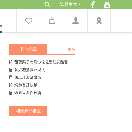
點
其他文章
更多
甜薯栗子南瓜沙拉佐番紅花酸甜...
番紅花蟹黃豆腐煲
西班牙海鮮燉飯
鯛魚香菇炊飯
燉煮豆腐拌秋葵
相關產品推薦