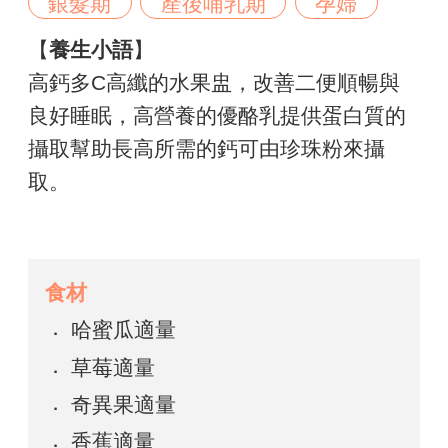
銀髮期
產後哺乳期
孕婦
【
養生小語
】
高鈣多C高纖的水果盅，改善二便順暢與
良好睡眠，高營養的優酪乳提供蛋白質的
攝取幫助長高所需的鈣可由珍珠粉來攝
取。
食材
哈蜜瓜適量
草莓適量
奇異果適量
香蕉適量