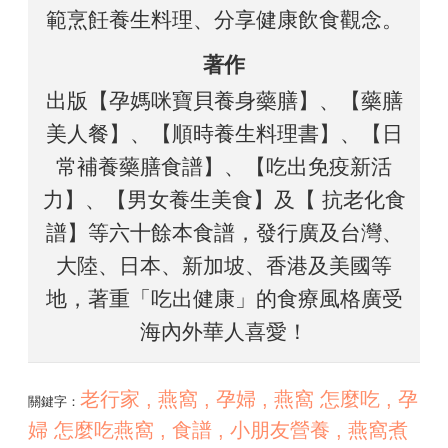
範烹飪養生料理、分享健康飲食觀念。
著作
出版【孕媽咪寶貝養身藥膳】、【藥膳
美人餐】、【順時養生料理書】、【日
常補養藥膳食譜】、【吃出免疫新活
力】、【男女養生美食】及【 抗老化食
譜】等六十餘本食譜，發行廣及台灣、
大陸、日本、新加坡、香港及美國等
地，著重「吃出健康」的食療風格廣受
海內外華人喜愛！​
老行家 , 燕窩 , 孕婦 , 燕窩 怎麼吃 , 孕
關鍵字：
婦 怎麼吃燕窩 , 食譜 , 小朋友營養 , 燕窩煮