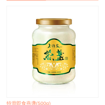
特滑即食燕盞(500g)