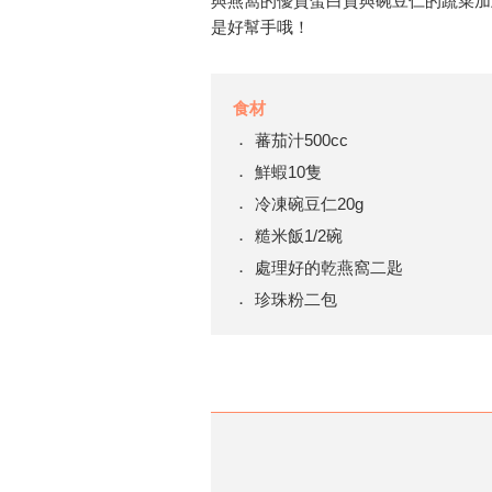
與燕窩的優質蛋白質與碗豆仁的蔬菜加
是好幫手哦！
食材
蕃茄汁500cc
鮮蝦10隻
冷凍碗豆仁20g
糙米飯1/2碗
處理好的乾燕窩二匙
珍珠粉二包