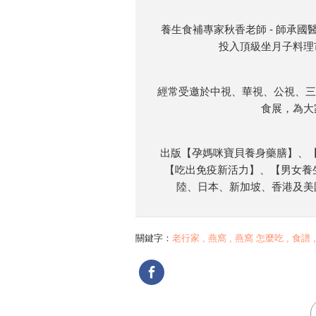
養生食補專家秋香老師 - 師承
投入頂級坐月子料理
經常受邀於中視、華視、公視、三
食展，為大
出版【孕媽咪寶貝養身藥膳】、
【吃出免疫新活力】、【男女養
陸、日本、新加坡、香港及美
關鍵字：
老行家 , 燕窩 , 燕窩 怎麼吃 , 食譜