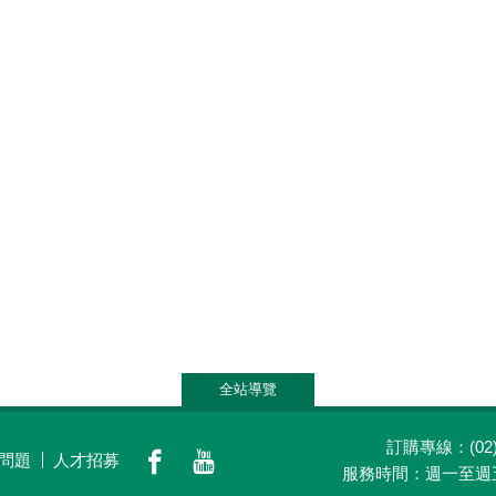
全站導覽
訂購專線：(02)2
問題
人才招募
養生觀點
會員專區
門市據點
關於老
服務時間：週一至週五(