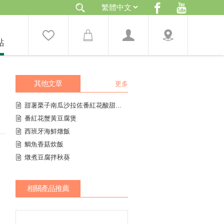
點
其他文章
更多
甜薯栗子南瓜沙拉佐番紅花酸甜...
番紅花蟹黃豆腐煲
西班牙海鮮燉飯
鯛魚香菇炊飯
燉煮豆腐拌秋葵
相關產品推薦