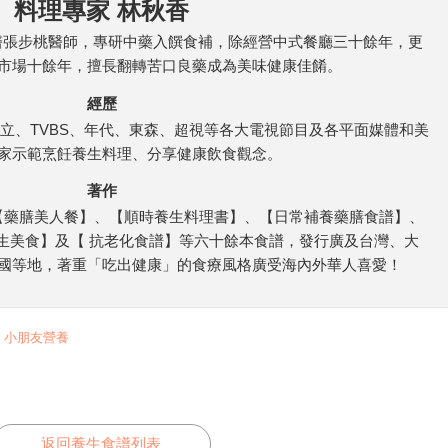
料理專家 林秋香
國醫張步桃醫師，專研中藥入饌食補，除經營中式餐廳三十餘年，更
市場十餘年，擅長翻轉苦口良藥成為美味健康佳餚。
經歷
立、TVBS、年代、東森、超視等各大電視節目及各平面媒體和美
家示範烹飪養生料理、分享健康飲食觀念。
著作
【藥膳美人餐】、【順時養生料理書】、【日常補養藥膳食譜】、
生美食】及【 抗老化食譜】等六十餘本食譜，發行廣及台灣、大
國等地，著重「吃出健康」的食療風格廣受海內外華人喜愛！​
 , 小朋友營養
返回養生食譜列表