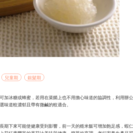
兒童期
銀髮期
可加冰糖或蜂蜜，若用在菜餚上也不用擔心味道的協調性，利用辦
選味道較濃郁且帶有微鹹的較適合。
長期下來可能使健康受到影響，前一天的糙米飯可增加飽足感，蝦