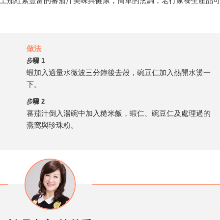
上茄紅素豐富的蕃茄汁美味與健康，簡單的烹調，老行家養生產品
做法
步驟 1
蝦加入適量水微波三分鐘後去殼，碗豆仁加入熱開水燙一
下。
步驟 2
蕃茄汁倒入湯碗中加入糙米飯，蝦仁、碗豆仁及處理過的
燕窩與珍珠粉。