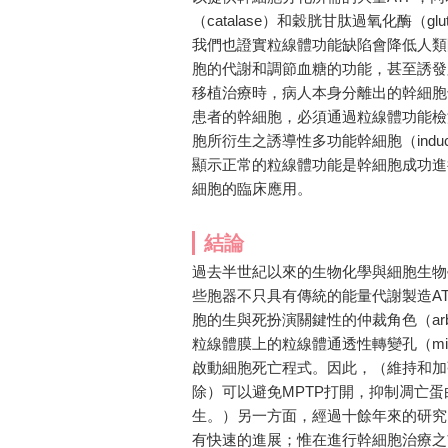
（catalase）和穀胱甘肽過氧化酶（glu
我們也證實粒線體功能缺陷會降低人類
胞的代謝和調節血糖的功能，甚至誘發胰島素
移植治療時，病人本身分離出的幹細胞
患者的幹細胞，必須通過粒線體功能檢
胞所衍生之誘導性多功能幹細胞（induced 
顯示正常的粒線體功能是幹細胞成功進
細胞的臨床應用。
結論
過去半世紀以來的生物化學與細胞生物
些胞器不只具有傳統的能量代謝製造A
胞的生與死扮演關鍵性的仲裁角色（arb
粒線體膜上的粒線體通透性轉變孔（mitochondr
啟動細胞死亡程式。因此，（維持和加
除）可以避免MPTP打開，抑制凋亡
生。）另一方面，經過十餘年來的研究
有快速的進展；惟在進行幹細胞治療之