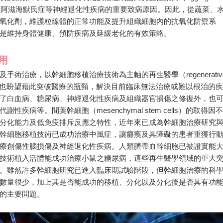
）是巴金森氏症和阿滋海默氏症等神經退化性疾病的重要致病原因。因此，從蔬菜、
氧化劑，維護粒線體的正常功能及提升組織細胞內的抗氧化防禦系
是維持身體健康、預防疾病及延緩老化的有效策略。
用
術治療，以幹細胞移植治療技術為主軸的再生醫學（regenerativ
，醫界也盼望藉此突破醫療的瓶頸，解決目前臨床無法治療或難以根治的疾
了白血病、糖尿病、神經退化性疾病及組織器官損傷之修復外，也
病等。間葉幹細胞（mesenchymal stem cells）的取得因不
分化能力及低免疫排斥反應之特性，近年來已成為幹細胞治療研究
幹細胞移植技術已成功治療中風症，讓癱瘓及具障礙的患者重獲行
療創傷性腦損傷及神經退化性疾病。人類臍帶血幹細胞已被證實能
技術植入活體能成功治療小鼠之糖尿病，這些再生醫學領域的重大
。雖然許多幹細胞研究已進入臨床期試驗階段，但幹細胞治療的科
數量很少，加上其是否能成功的移植、分化以及分化後是否具有功
的主要問題。