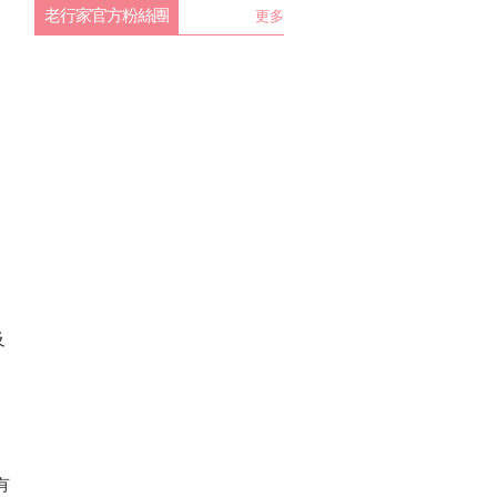
老行家官方粉絲團
更多
的
及
）
有