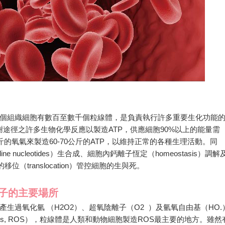
個組織細胞有數百至數千個粒線體，是負責執行許多重要生化功能
能量代謝途徑之許多生物化學反應以製造ATP，供應細胞90%以上的能量需
斤的氧氣來製造60-70公斤的ATP，以維持正常的各種生理活動。同
e nucleotides）生合成、細胞內鈣離子恆定（homeostasis）調解
s）的移位（translocation）管控細胞的生與死。
子的主要場所
生過氧化氫 （H2O2）、超氧陰離子（O2 ）及氫氧自由基（HO.
 species, ROS），粒線體是人類和動物細胞製造ROS最主要的地方。雖然