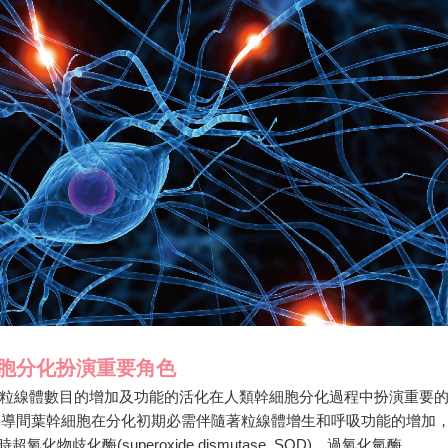
演重要角色​​​​​​​
粒線體數目的增加及功能的活化在人類幹細胞分化過程中扮演重要
度報導間葉幹細胞在分化初期必需伴隨著粒線體增生和呼吸功能的增加
物歧化酶(superoxide dismutase, SOD)、過氧化氫酶