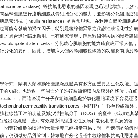
tathione peroxidase）等抗氧化酵素的基因表現也迅速地增加。此外
間葉幹細胞進行脂肪細胞及骨細胞分化的能力，並影響分化後脂肪
阻抗（insulin resistance）的異常現象。在利用自體幹細胞進
也可能有發病的潛在因子，特別是粒線體異常之代謝性或退化性疾
測才適合進行臨床應用。已有研究發現，罹患粒線體疾病的患者體
pluripotent stem cells）分化成心肌細胞的能力確實較正常人低，
行分化的要件。因此，增加病人體內幹細胞粒線體的功能將有助於
學研究，闡明人類和動物細胞粒線體具有多方面重要之生化功能。
TP的功能，也透過一些凋亡分子進行粒線體膜內及膜外的移位，在細
itrator），而這些凋亡分子在組織細胞處於氧化壓迫環境下容易經過
ial permeability transition pores（MPTP））移至粒線體外
強粒線體正常的功能及減少活性氧分子（ROS）的產生（或加速其
蛋白溢出粒線體，應可有效減少神經退化性疾病和老化相關疾病的發
，間葉幹細胞的取得和大量培養已經相當容易，對一些疾病的治療
前，仍須做好品質管制，幹細胞在分化過程中粒線體和抗氧化酵素