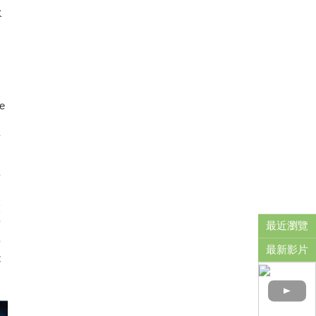
水
e
可
與
動
大
突
最近瀏覽
學
最新影片
能