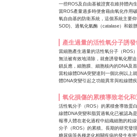
一些ROS及自由基被證實在維持體內
當ROS產量過多時便會藉由氧化作用
氧自由基的防衛系統，這個系統主要仰賴存在粒
SOD)、過氧化氫酶（catalase）和穀胱
產生過量的活性氧分子誘發氧化壓迫​
當細胞產生過量的活性氧分子（ROS
無法被有效地清除，就會誘發氧化壓迫（oxidat
鎖反應，細胞膜、細胞核內的DNA及
當粒線體DNA突變達到一個比例以上
體DNA突變引起之功能異常與粒線體
氧化損傷的累積導致老化和退化性疾病
活性氧分子（ROS）的累積會導致蛋白質
線體DNA突變和脂質過氧化已被認為是
報導人體在老化過程中組織細胞的粒線
分子（ROS）的累積。長期的研究發
糖尿病等各種老化相關疾病的發生有密切