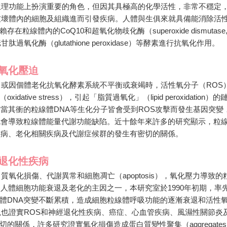
生理功能上扮演重要的角色，但因其具極高的化學活性，非常不穩定
破壞體內的細胞及組織進而引發疾病。人體與生俱來就具備能消除活
線體內的CoQ10和超氧化物歧化酶（superoxide dismutase,
甘肽過氧化酶（glutathione peroxidase）等酵素進行抗氧化作用。
​​​​​​
）或因個體老化抗氧化酵素系統不平衡或衰竭時，活性氧分子（ROS
ive stress），引起「脂質過氧化」（lipid peroxidation）的
首當其衝的粒線體DNA等生化分子皆會受到ROS攻擊而發生基因突變
就會導致粒線體能量代謝功能缺陷。近十餘年來許多的研究顯示，粒
疾病、老化相關疾病及代謝症候群的發生有密切的關係。
​​​​​​​
氧化損傷、代謝異常和細胞凋亡（apoptosis），氧化壓力導致的
人體細胞功能衰退及老化的主因之一，本研究室於1990年初期，率
體DNA突變不斷累積，造成細胞粒線體呼吸功能的逐漸衰退和活性
現也證實ROS和神經退化性疾病、癌症、心血管疾病、風濕性關節炎
的關係，許多研究證實氧化損傷造成蛋白質變性聚集（aggregates