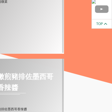
TOP
嫩煎豬排佐墨西哥
香辣醬