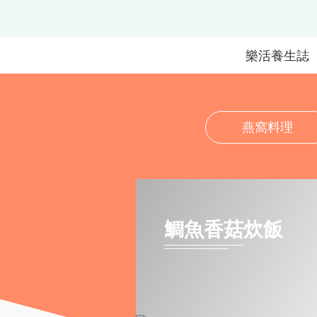
樂活養生誌
燕窩料理
鯛魚香菇炊飯