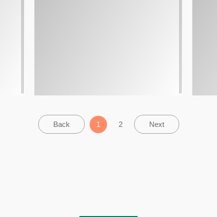
1
2
Back
Next