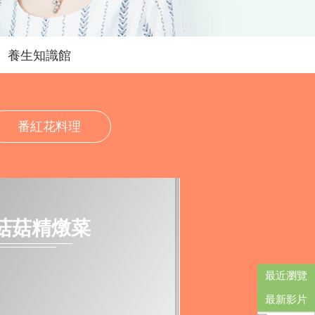
養生知識館
番紅花料理
菇菇精燉菜
最近瀏覽
最新影片