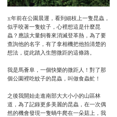
年前在公園晨運，看到細枝上一隻昆蟲，
五
似乎咬著一隻蚊子，心裡想這是什麼昆
蟲？應該大量飼養來消滅登革熱，為了要
查詢他的名字，有了拿相機把他拍清楚的
想法，從此踏入生態微距的這條路。
我是馬薈阜，一個快樂的微距人！對了那
個公園裡吃蚊子的昆蟲，叫做食蟲虻！
之後我開始走進南部大大小小的山區林
道，為了記錄更多美麗的昆蟲，在一次偶
然的機會發現一隻蝸牛爬在一朵菇上，我