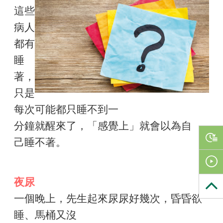
這些
病人
都有
睡
著，
只是
每次可能都只睡不到一
分鐘就醒來了，「感覺上」就會以為自
己睡不著。
夜尿
一個晚上，先生起來尿尿好幾次，昏昏欲
睡、馬桶又沒