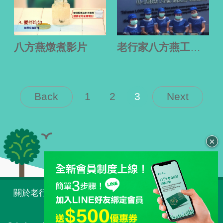
八方燕燉煮影片
老行家八方燕工廠首次亮相
Back
1
2
3
Next
×
全站導覽
關於老行家 Taiwan
購物須知
常見問題
人才招募
最新消息