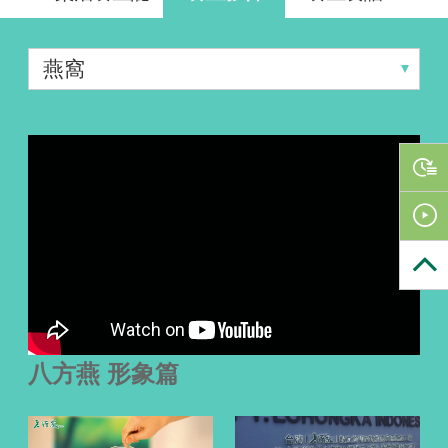
八方燕 形象篇