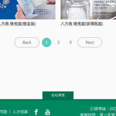
八方燕 燉煮篇(燉盅版)
八方燕 燉煮篇(玻璃瓶篇)
1
2
3
Back
Next
全站導覽
訂購專線：(02)2
問題
人才招募
養生觀點
會員專區
門市據點
關於老
服務時間：週一至週五(