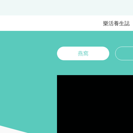
樂活養生誌
燕窩