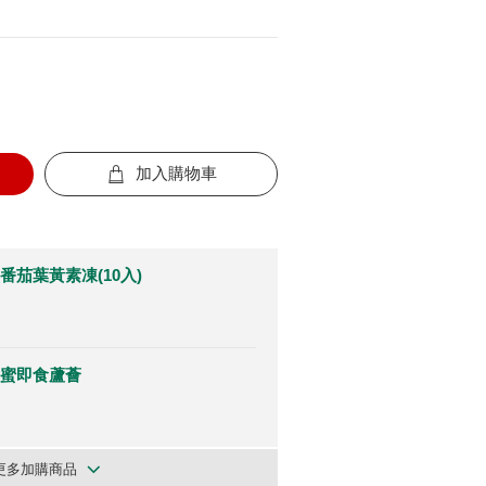
加入購物車
番茄葉黃素凍(10入)
蜜即食蘆薈
更多加購商品