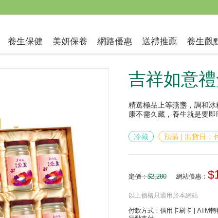
送禮推薦
養生保健
美妍保養
網路優惠
養生觀
吉祥如意禮
精選極品上等燕盞，調和冰
康不需久藏，養生就是要即
冷藏
預購 | 出貨日
$
定價：
$2,280
網站優惠：
以上價格只適用於本網站
付款方式：信用卡刷卡 | ATM轉帳