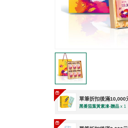
單筆折扣後滿10,00
黑番茄葉黃素凍-贈品
x 1