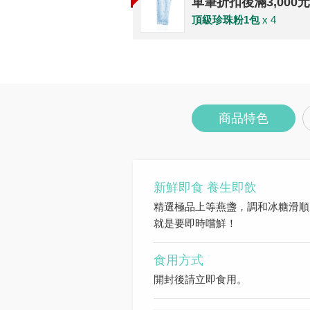
單筆折扣後滿3,000
頂級珍珠粉1包
x 4
商品特色
新鮮即食 養生即飲
精選極品上等燕盞，調和冰糖滑順
就是要即時嚐鮮！
食用方式
開封後請立即食用。