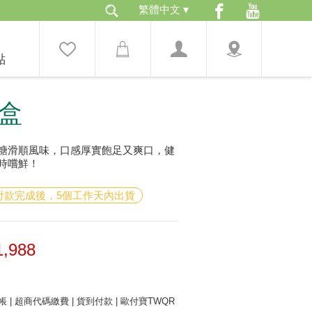
點
盒
糖滑順風味，口感厚實飽足又爽口，健
時嚐鮮！
：付款完成後，5個工作天內出貨
1,988
 | 超商代碼繳費 | 貨到付款 | 歐付寶TWQR