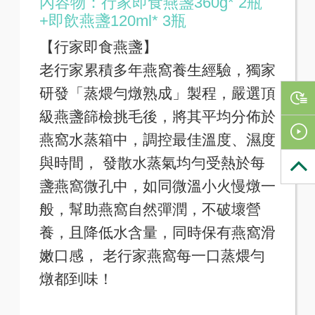
內容物：行家即食燕盞360g* 2瓶
+即飲燕盞120ml* 3瓶
【行家即食燕盞】
老行家累積多年燕窩養生經驗，獨家
研發「蒸煨勻燉熟成」製程，嚴選頂
級燕盞篩檢挑毛後，將其平均分佈於
燕窩水蒸箱中，調控最佳溫度、濕度
與時間， 發散水蒸氣均勻受熱於每
盞燕窩微孔中，如同微溫小火慢燉一
般，幫助燕窩自然彈潤，不破壞營
養，且降低水含量，同時保有燕窩滑
嫩口感， 老行家燕窩每一口蒸煨勻
燉都到味！