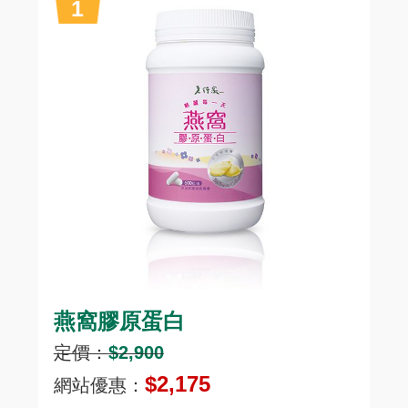
燕窩膠原蛋白
頂
定價：
$2,900
定
$2,175
網站優惠：
網