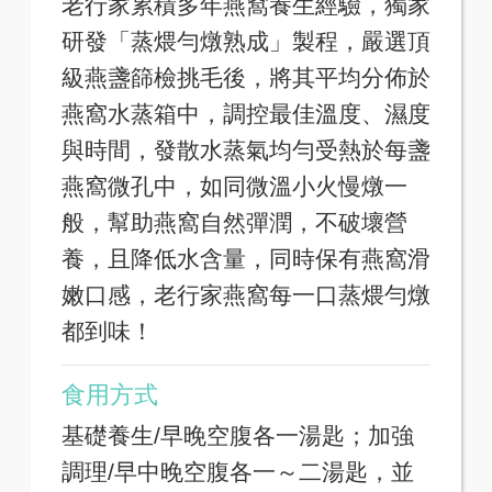
老行家累積多年燕窩養生經驗，獨家
研發「蒸煨勻燉熟成」製程，嚴選頂
級燕盞篩檢挑毛後，將其平均分佈於
燕窩水蒸箱中，調控最佳溫度、濕度
與時間，發散水蒸氣均勻受熱於每盞
燕窩微孔中，如同微溫小火慢燉一
般，幫助燕窩自然彈潤，不破壞營
養，且降低水含量，同時保有燕窩滑
嫩口感，老行家燕窩每一口蒸煨勻燉
都到味！
食用方式
基礎養生/早晚空腹各一湯匙；加強
調理/早中晚空腹各一～二湯匙，並