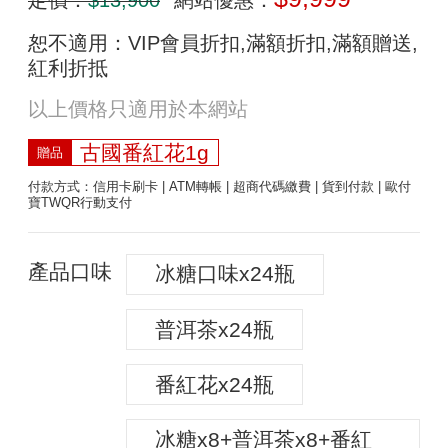
恕不適用：VIP會員折扣,滿額折扣,滿額贈送,
紅利折抵
以上價格只適用於本網站
古國番紅花1g
贈品
付款方式：信用卡刷卡 | ATM轉帳 | 超商代碼繳費 | 貨到付款 | 歐付
寶TWQR行動支付
產品口味
冰糖口味x24瓶
普洱茶x24瓶
番紅花x24瓶
冰糖x8+普洱茶x8+番紅