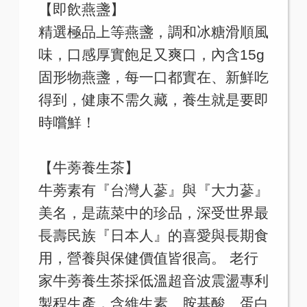
【即飲燕盞】
精選極品上等燕盞，調和冰糖滑順風
味，口感厚實飽足又爽口，內含15g
固形物燕盞，每一口都實在、新鮮吃
得到，健康不需久藏，養生就是要即
時嚐鮮！
【牛蒡養生茶】
牛蒡素有『台灣人蔘』與『大力蔘』
美名，是蔬菜中的珍品，深受世界最
長壽民族『日本人』的喜愛與長期食
用，營養與保健價值皆很高。 老行
家牛蒡養生茶採低溫超音波震盪專利
製程生產，含維生素、胺基酸、蛋白