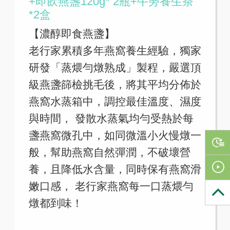
+即飲燕盞120g* 2瓶+牛蒡養生茶
*2盒
【濃醇即食燕盞】
老行家累積多年燕窩養生經驗，獨家
研發「蒸煨勻燉熟成」製程，嚴選頂
級燕盞篩檢挑毛後，將其平均分佈於
燕窩水蒸箱中，調控最佳溫度、濕度
與時間， 發散水蒸氣均勻受熱於每
盞燕窩微孔中，如同微溫小火慢燉一
般，幫助燕窩自然彈潤，不破壞營
養，且降低水含量，同時保有燕窩滑
嫩口感， 老行家燕窩每一口蒸煨勻
燉都到味！