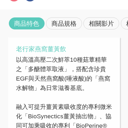
商品特色
商品規格
相關影片
老行家燕窩薑黃飲
以高溫高壓二次鮮萃10種菇蕈精華
之「多醣體萃取液」，搭配含珍貴
EGF與天然燕窩酸(唾液酸)的「燕窩
水解物」為日常滋養基底。
融入可提升薑黃素吸收度的專利微米
化「BioSynectics薑黃抽出物」、協
同可加乘吸收的專利「BioPerine®