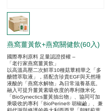
燕窩薑黃飲+燕窩關健飲(60入)
國際專利原料 足量認證授權 –
「老行家燕窩薑黃飲」
以高溫高壓二次鮮萃10種菇蕈精華之「多
醣體萃取液」，搭配含珍貴EGF與天然唾
液酸的「燕窩水解物」為日常滋養基底。
融入可提升薑黃素吸收度的專利微米化
「BioSynectics薑黃抽出物」、協同可加
乘吸收的專利「BioPerine® 胡椒鹼」、兼
顧代謝與修護的義大利西西里「朝鮮薊葉