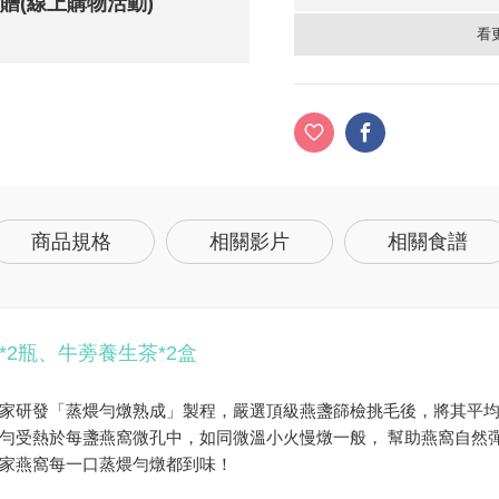
元贈(線上購物活動)
看
商品規格
相關影片
相關食譜
*2瓶、牛蒡養生茶*2盒
家研發「蒸煨勻燉熟成」製程，嚴選頂級燕盞篩檢挑毛後，將其平均
勻受熱於每盞燕窩微孔中，如同微溫小火慢燉一般， 幫助燕窩自然
家燕窩每一口蒸煨勻燉都到味！