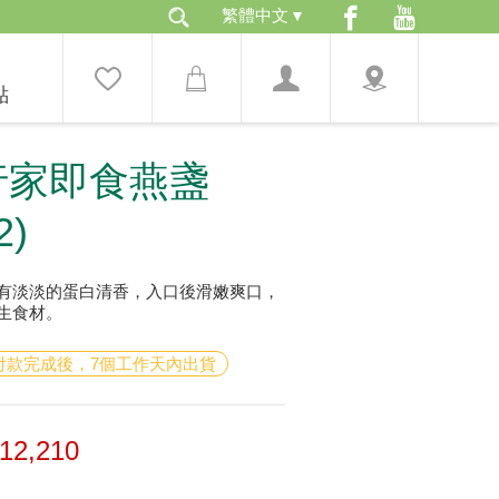
點
行家即食燕盞
2)
有淡淡的蛋白清香，入口後滑嫩爽口，
生食材。
：付款完成後，7個工作天內出貨
12,210