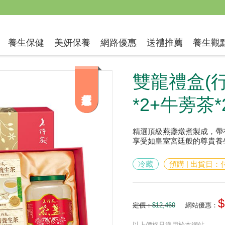
送禮推薦
養生保健
美妍保養
網路優惠
養生觀
雙龍禮盒(
*2+牛蒡茶*
精選頂級燕盞燉煮製成，帶
享受如皇室宮廷般的尊貴養
冷藏
預購 | 出貨日
$
定價：
$12,460
網站優惠：
以上價格只適用於本網站