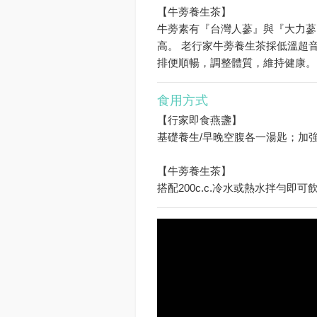
【牛蒡養生茶】
牛蒡素有『台灣人蔘』與『大力蔘
高。 老行家牛蒡養生茶採低溫超
排便順暢，調整體質，維持健康。
食用方式
【行家即食燕盞】
基礎養生/早晚空腹各一湯匙；加
【牛蒡養生茶】
搭配200c.c.冷水或熱水拌勻即可