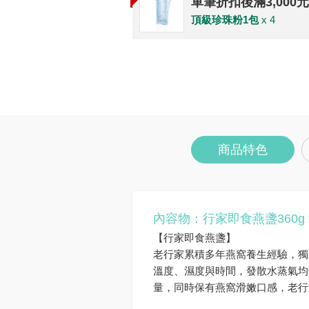
單筆折扣後滿3,000
頂級珍珠粉1包
x 4
商品特色
內容物：行家即食燕盞360g 
【行家即食燕盞】
老行家累積多年燕窩養生經驗，獨
溫度、濕度與時間，發散水蒸氣均
量，同時保有燕窩滑嫩口感，老行