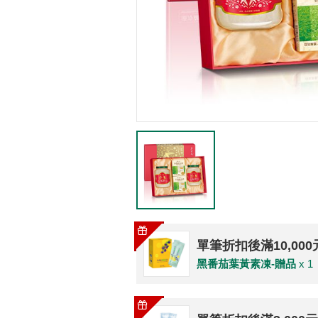
單筆折扣後滿10,00
黑番茄葉黃素凍-贈品
x 1