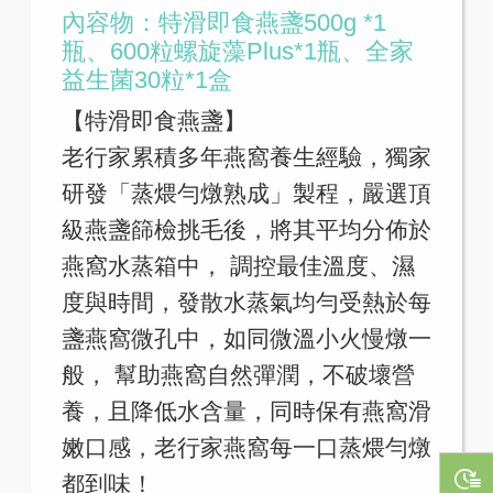
內容物：特滑即食燕盞500g *1
瓶、600粒螺旋藻Plus*1瓶、全家
益生菌30粒*1盒
【特滑即食燕盞】
老行家累積多年燕窩養生經驗，獨家
研發「蒸煨勻燉熟成」製程，嚴選頂
級燕盞篩檢挑毛後，將其平均分佈於
燕窩水蒸箱中， 調控最佳溫度、濕
度與時間，發散水蒸氣均勻受熱於每
盞燕窩微孔中，如同微溫小火慢燉一
般， 幫助燕窩自然彈潤，不破壞營
養，且降低水含量，同時保有燕窩滑
嫩口感，老行家燕窩每一口蒸煨勻燉
都到味！