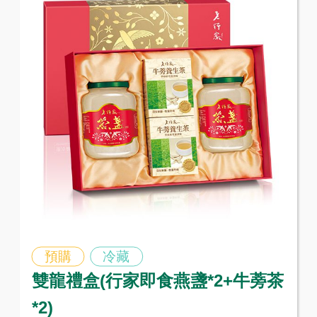
預購
冷藏
雙龍禮盒(行家即食燕盞*2+牛蒡茶
*2)