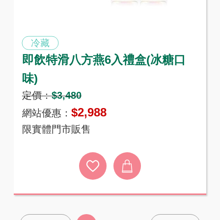
冷藏
即飲特滑八方燕6入禮盒(冰糖口
味)
定價：
$3,480
$2,988
網站優惠：
限實體門市販售