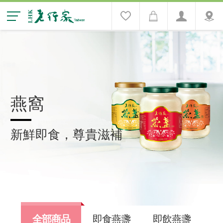
燕窩
新鮮即食，尊貴滋補
全部商品
即食燕盞
即飲燕盞