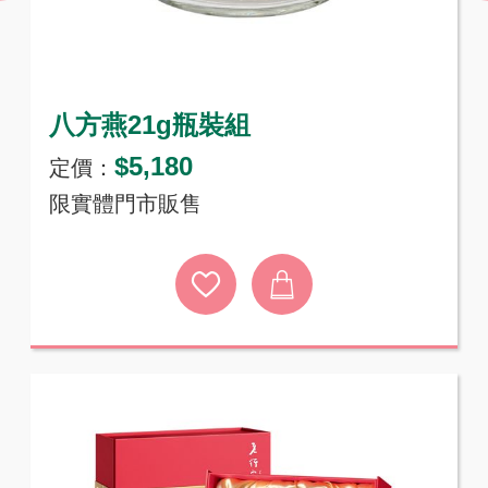
八方燕21g瓶裝組
$5,180
定價：
限實體門市販售