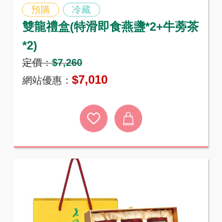
預購
冷藏
雙龍禮盒(特滑即食燕盞*2+牛蒡茶
*2)
定價：
$7,260
$7,010
網站優惠：