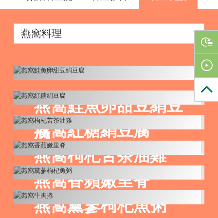
燕窩鮭魚卵甜豆絹豆
燕窩紅糖絹豆腐
腐
燕窩枸杞苦茶油雞
燕窩香蘋嫩里脊
燕窩黨蔘枸杞魚粥