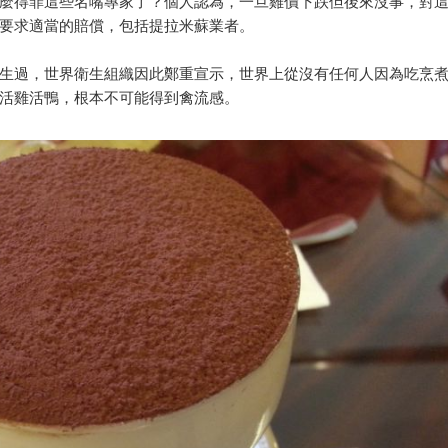
麼得罪這些名嘴專家了？個人認為，一旦雞價下跌但後來沒事，對
要求適當的賠償，包括提拉米蘇業者。
生過，世界衛生組織因此鄭重宣示，世界上從沒有任何人因為吃烹
活雞活鴨，根本不可能得到禽流感。