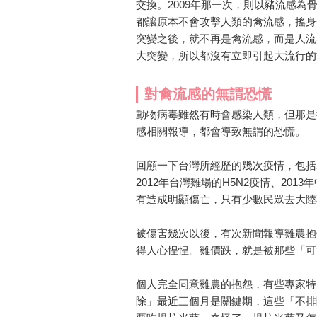
交換。2009年那一次，則以豬流感
都讓原本不會攻擊人類的禽流感，搖身
突變之後，就不再是禽流感，而是人流感
大突變，所以都沒有立即引起大流行的
對禽流感的無謂恐慌
動物病毒雖然有時會感染人類，但那是
感相關報導，都會導致無謂的恐慌。
回顧一下台灣所經歷的幾次疫情，包括2
2012年台灣雞場的H5N2疫情、20
有造成明顯傷亡，只有少數民眾去大陸
被傷害幾次以後，有次新聞報導雞農抱
得人心惶惶。雞價跌，就是被那些「可
個人完全同意雞農的抱怨，有些專家特
除」最近三個月是關鍵期，這些「不排