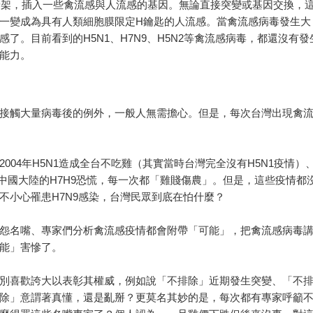
為骨架，插入一些禽流感與人流感的基因。無論直接突變或基因交換，
一變成為具有人類細胞膜限定H鑰匙的人流感。當禽流感病毒發生大
了。目前看到的H5N1、H7N9、H5N2等禽流感病毒，都還沒有發
能力。
接觸大量病毒後的例外，一般人無需擔心。但是，每次台灣出現禽
004年H5N1造成全台不吃雞（其實當時台灣完全沒有H5N1疫情）
13年中國大陸的H7H9恐慌，每一次都「雞賤傷農」。但是，這些疫情都
不小心罹患H7N9感染，台灣民眾到底在怕什麼？
怨名嘴、專家們分析禽流感疫情都會附帶「可能」，把禽流感病毒
能」害慘了。
別喜歡誇大以表彰其權威，例如說「不排除」近期發生突變、「不
除」意謂著真懂，還是亂掰？更莫名其妙的是，每次都有專家呼籲