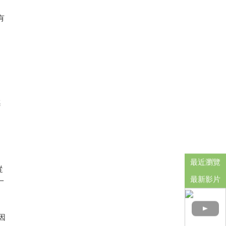
有
、
感
。
最近瀏覽
從
最新影片
一
因