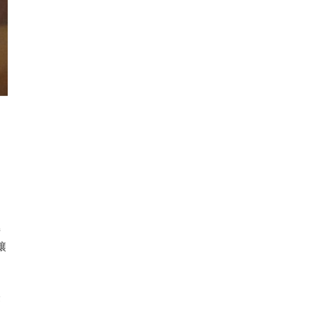
。
接
讓
證