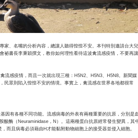
專家、名嘴的分析內容，總讓人聽得惶惶不安。本刊特別邀請台大
會祕書長李秉穎撰文，教你如何理性看待這波禽流感疫情，不要再
禽流感疫情，而且一次就出現三種：H5N2、H5N3、H5N8。新聞媒
，民眾則陷入惶惶不安的情境。事實上，禽流感在世界各地都很常
8段基因有各種不同功能。流感病毒的外表有兩種重要的抗原，分別是
神經胺酸酶（Neuraminidase，N）。這兩種蛋白抗原經常發生變異，其
繁，而且病毒必須藉由H才能黏附動物細胞上的接受器並侵入細胞。