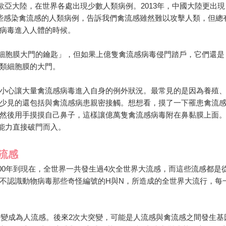
襲捲歐亞大陸，在世界各處出現少數人類病例。2013年，中國大陸更出現
這些感染禽流感的人類病例，告訴我們禽流感雖然難以攻擊人類，但總
病毒進入人體的時候。
細胞膜大門的鑰匙」，但如果上億隻禽流感病毒侵門踏戶，它們還是
類細胞膜的大門。
小心讓大量禽流感病毒進入自身的例外狀況。最常見的是因為養殖
少見的還包括與禽流感病患親密接觸。想想看，摸了一下罹患禽流
然後用手摸摸自己鼻子，這樣讓億萬隻禽流感病毒附在鼻黏膜上面
能力直接破門而入。
流感
1900年到現在，全世界一共發生過4次全世界大流感，而這些流感都是
不認識動物病毒那些奇怪編號的H與N，所造成的全世界大流行，每
接突變成為人流感。後來2次大突變，可能是人流感與禽流感之間發生基