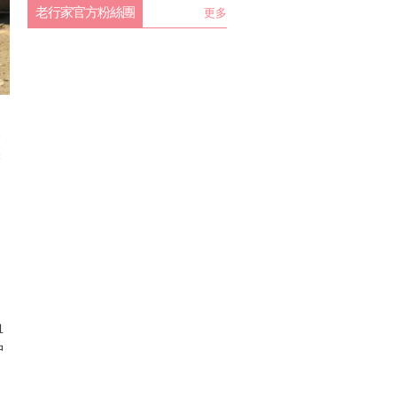
老行家官方粉絲團
更多
兒
讓
血
中