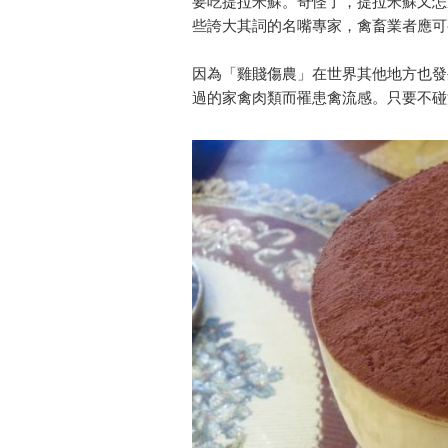
要吃提拉米蘇。奇怪了，提拉米蘇又怎
些誇大其詞的名嘴專家，禽畜業者應可
因為「雞賤傷農」在世界其他地方也發
過的家禽肉類而罹患禽流感。只要不碰