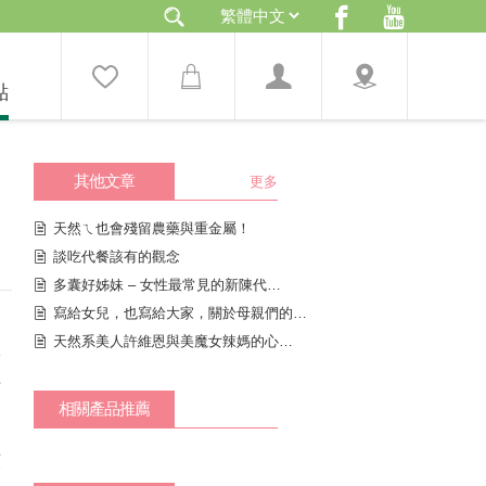
點
其他文章
更多
天然ㄟ也會殘留農藥與重金屬！
談吃代餐該有的觀念
多囊好姊妹 – 女性最常見的新陳代謝疾病
寫給女兒，也寫給大家，關於母親們的一封信
天然系美人許維恩與美魔女辣媽的心靈交換
診
長
，
相關產品推薦
頭