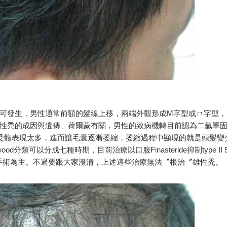
可發生，男性通常前額的髮線上移，兩端外觀形成M字型或ㄇ字型，
性禿的成因與遺傳、荷爾蒙有關，男性的致病機轉目前認為二氫睪
性激素受體表現太多，進而讓毛囊逐漸萎縮，萎縮過程中顯現的就是頭髮變
orwood分類可以分成七種時期，目前治療以口服Finasteride抑制type II 5
xidil或植髮手術為主。不過要跟大家澄清，上述這些治療無法〝根治〞雄性禿。