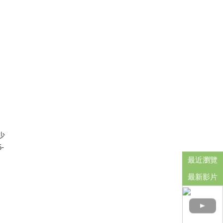
固
少
-
最近瀏覽
最新影片