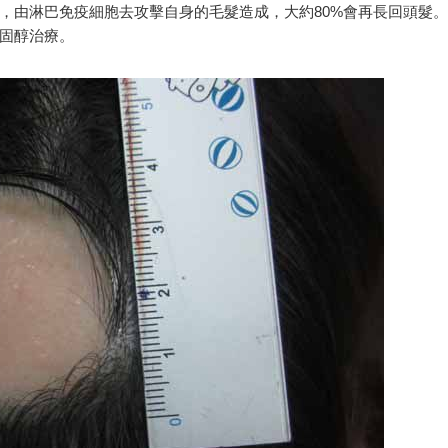
，由淋巴免疫細胞去攻擊自身的毛髮造成，大約80%會再長回頭髮。
固醇治療。