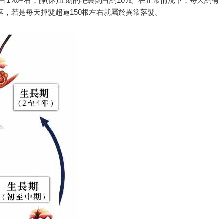
占1%左右，靜(休)止期的毛囊則占約10%。在正常情況下，每天約有
落，若是每天掉髮超過150根左右就屬於異常落髮。