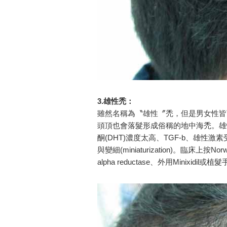
3.雄性禿：
雖然名稱為〝雄性〞禿，但是男女性皆
頭頂也會落髮形成俗稱的地中海禿。雄
酮(DHT)濃度太高、TGF-b、雄
與變細(miniaturization)。臨床上按N
alpha reductase、外用Mini