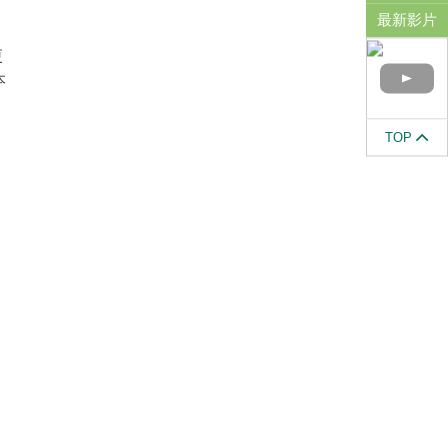
最新影片
更
本
建
TOP