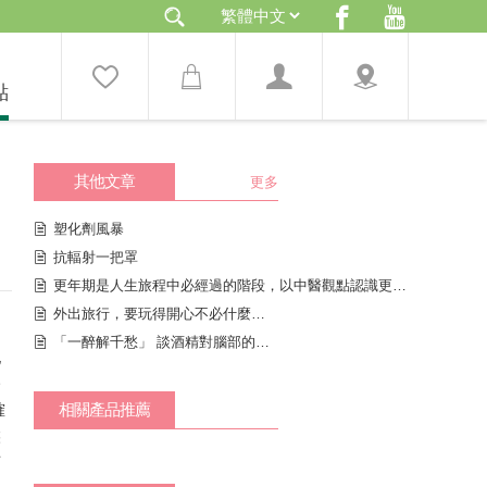
點
其他文章
更多
塑化劑風暴
抗輻射一把罩
更年期是人生旅程中必經過的階段，以中醫觀點認識更年期！
外出旅行，要玩得開心不必什麼大學問
「一醉解千愁」 談酒精對腦部的影響
他
公
確
相關產品推薦
候
有