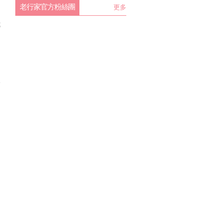
老行家官方粉絲團
更多
我
的
診