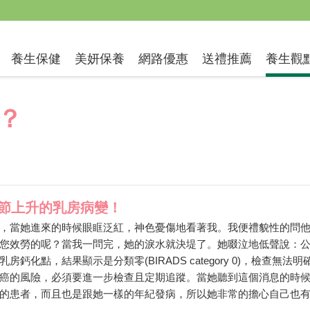
送禮推薦
養生保健
美妍保養
網路優惠
養生觀
？
節上升的乳房病變！
，當她進來的時候眼眶泛紅，神色憂傷地看著我。我便禮貌性的問
您效勞的呢？當我一問完，她的淚水就決堤了。她啜泣地低聲說：
化點，結果顯示是分類零(BIRADS category 0)，檢查無法明
癌的風險，必須要進一步檢查且定期追蹤。當她聽到這個消息的時
的患者，而且也是跟她一樣的年紀發病，所以她非常的擔心自己也