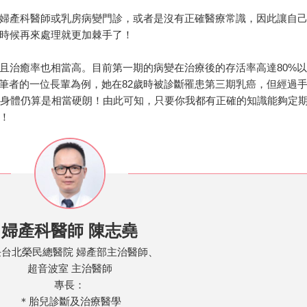
婦產科醫師或乳房病變門診，或者是沒有正確醫療常識，因此讓自
時候再來處理就更加棘手了！
且治癒率也相當高。目前第一期的病變在治療後的存活率高達80%以
以筆者的一位長輩為例，她在82歲時被診斷罹患第三期乳癌，但經過
而身體仍算是相當硬朗！由此可知，只要你我都有正確的知識能夠定
！
婦產科醫師 陳志堯
任台北榮民總醫院 婦產部主治醫師、
超音波室 主治醫師
專長：
＊胎兒診斷及治療醫學