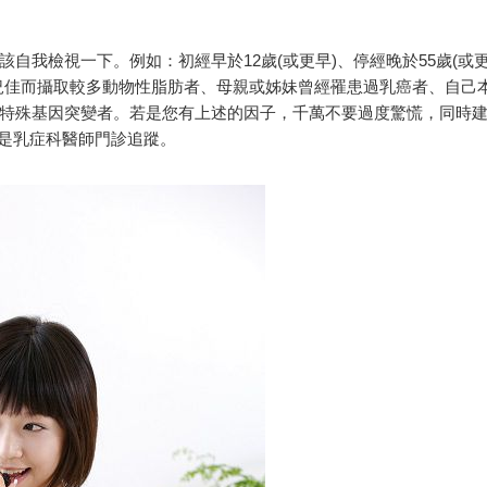
自我檢視一下。例如：初經早於12歲(或更早)、停經晚於55歲(或
況佳而攝取較多動物性脂肪者、母親或姊妹曾經罹患過乳癌者、自己
特殊基因突變者。若是您有上述的因子，千萬不要過度驚慌，同時
師或是乳症科醫師門診追蹤。