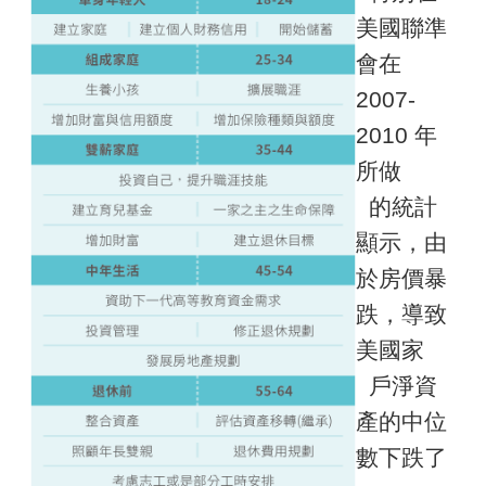
美國聯準
會在
2007-
2010 年
所做
的統計
顯示，由
於房價暴
跌，導致
美國家
戶淨資
產的中位
數下跌了