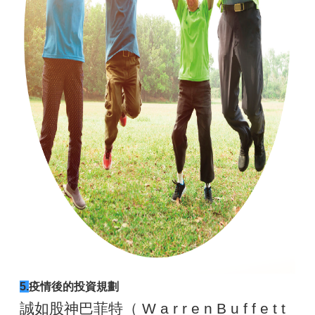
5.
疫情後的投資規劃
誠如股神巴菲特（ W a r r e n B u f f e t t