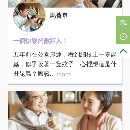
馬薈阜
一個快樂的微距人！
五年前在公園晨運，看到細枝上一隻昆
蟲，似乎咬著一隻蚊子，心裡想這是什
麼昆蟲？應該...
more