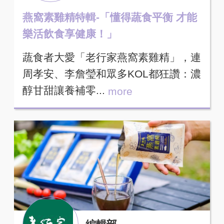
燕窩素雞精特輯-「懂得蔬食平衡 才能
樂活飲食享健康！」
蔬食者大愛「老行家燕窩素雞精」，連
周孝安、李詹瑩和眾多KOL都狂讚：濃
醇甘甜讓養補零...
more