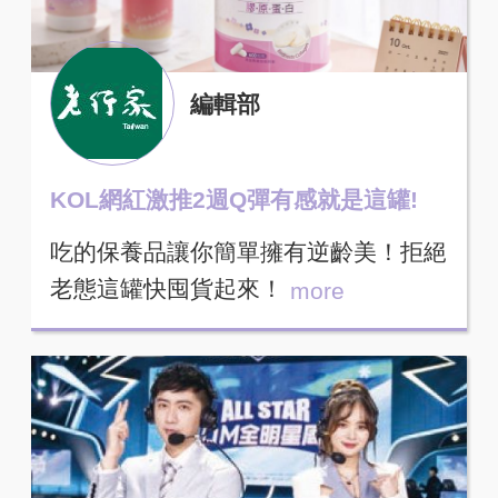
編輯部
KOL網紅激推2週Q彈有感就是這罐!
吃的保養品讓你簡單擁有逆齡美！拒絕
老態這罐快囤貨起來！
more