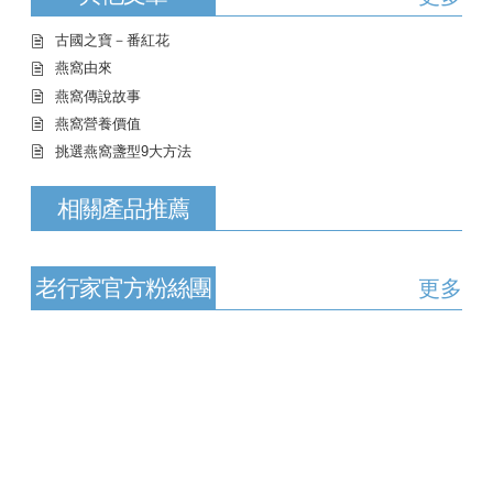
古國之寶－番紅花
燕窩由來
燕窩傳說故事
燕窩營養價值
挑選燕窩盞型9大方法
相關產品推薦
老行家官方粉絲團
更多