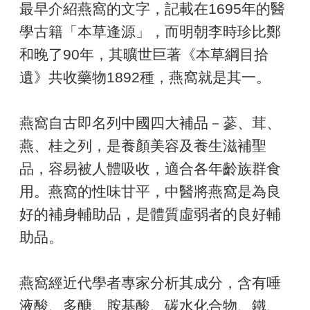
最早介紹燕窩的文字，記載在1695年的醫
學古籍「本草逢源」，而明朝李時珍比鄭
和晚了90年，其曠世巨著《本草綱目拾
遺》共收藥物1892種，燕窩就是其一。
燕窩自古即名列中國四大補品－蔘、茸、
燕、桂之列，是養顏美容及養生滋補聖
品，容易被人體吸收，適合各年齡族群食
用。燕窩的性味甘平，中醫將燕窩是為良
好的補身輔助品，是體質虛弱者的良好輔
助品。
燕窩經近代學者專家分析其成分，含有唾
液酸、多醣、胺基酸、碳水化合物、鐵、