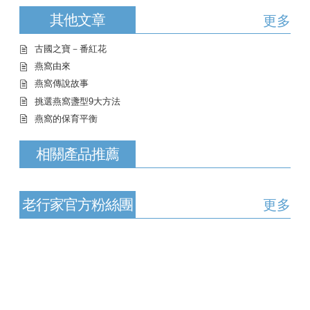
其他文章
更多
古國之寶－番紅花
燕窩由來
燕窩傳說故事
挑選燕窩盞型9大方法
燕窩的保育平衡
相關產品推薦
老行家官方粉絲團
更多