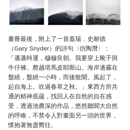
畫冊最後，附上了一首蓋瑞．史耐德
（Gary Snyder）的詩句〈仿陶潛〉：
「邁邁時運，穆穆良朝。我要穿上靴子與
牛仔褲。爬越塔馬皮耶斯山。海岸邊霧在
盤繞，盤繞一小時，而後散開。風起了，
起自海上。吹過春草之秋。」東西方所共
通的精神底蘊，找回人在自然的自在感
受，透過池農深的作品，悠然聽聞大自然
的呼喚，不禁令人對畫面另一頭的世界，
懷抱著無盡嚮往。