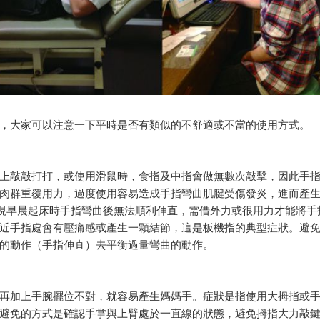
，大家可以注意一下平時是否有類似的不舒適或不當的使用方式。
上敲敲打打，或使用滑鼠時，食指及中指會做無數次敲擊，因此手
肉群重覆用力，過度使用容易造成手指彎曲肌腱受傷發炎，進而產
發現早晨起床時手指彎曲後無法順利伸直，需借外力或很用力才能將手
近手指處會有壓痛感或產生一顆結節，這是板機指的典型症狀。避
的動作（手指伸直）去平衡過量彎曲的動作。
再加上手腕擺位不對，就容易產生媽媽手。症狀是指使用大拇指或
避免的方式是確認手掌與上臂處於一直線的狀態，避免拇指大力敲