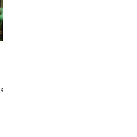
指
生
指
免
手
鍵