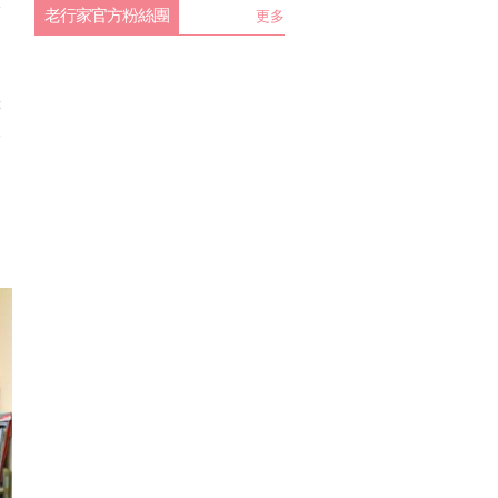
大
老行家官方粉絲團
更多
的
，
等
疼
；