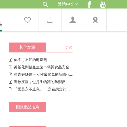
點
其他文章
更多
你不可不知的乾燥劑
從塑化劑談益生菌市場與食品安全
多囊好姊妹 – 女性最常見的新陳代謝疾病
過敏疾病，也是生物體的防禦反應之一
「愛是永不止息」....寫在想念的季節
一
生
這
相關產品推薦