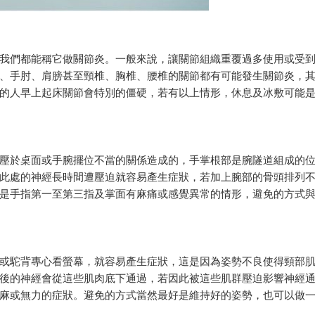
我們都能稱它做關節炎。一般來說，讓關節組織重覆過多使用或受
、手肘、肩膀甚至頸椎、胸椎、腰椎的關節都有可能發生關節炎，
的人早上起床關節會特別的僵硬，若有以上情形，休息及冰敷可能
壓於桌面或手腕擺位不當的關係造成的，手掌根部是腕隧道組成的
此處的神經長時間遭壓迫就容易產生症狀，若加上腕部的骨頭排列
是手指第一至第三指及掌面有麻痛或感覺異常的情形，避免的方式
或駝背專心看螢幕，就容易產生症狀，這是因為姿勢不良使得頸部
後的神經會從這些肌肉底下通過，若因此被這些肌群壓迫影響神經
麻或無力的症狀。避免的方式當然最好是維持好的姿勢，也可以做