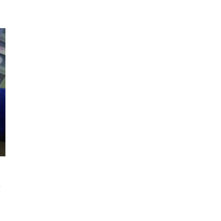
度
的
疼