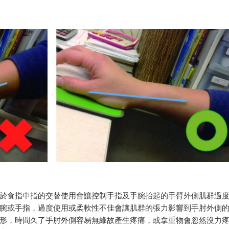
於食指中指的交替使用會讓控制手指及手腕抬起的手臂外側肌群過
腕或手指，過度使用或柔軟性不佳會讓肌群的張力影響到手肘外側
形，時間久了手肘外側容易無緣故產生疼痛，或拿重物會忽然沒力