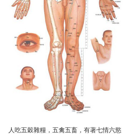
人吃五穀雜糧，五禽五畜，有著七情六慾