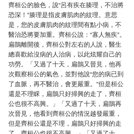
齊桓公的臉色，說“呂有疾在腠理，不治將
恐深！”腠理是指皮膚肌肉的紋理。意思
是，您的皮膚肌肉的紋理間有點小病，不
醫治恐將要加重。齊桓公說：“寡人無疾”。
扁鵲離開後，齊桓公對左右的人說，醫生
總喜歡給沒病的人治病，以此炫耀自己的
功勞。「又過了十天，扁鵲又晉見，他再
次觀察桓公的氣色，並對他說“您的病已到
了血脈，再不醫治，會更嚴重。”但是桓公
還是不理睬，扁鵲只好掃興的走了，齊桓
公也很不高興。」「又過了十天，扁鵲再
次晉見，他看到齊桓公的情況越發嚴重，
但是齊桓公還是不理，扁鵲只好掃興的走
了，齊桓公也很不高興。」「又過了十