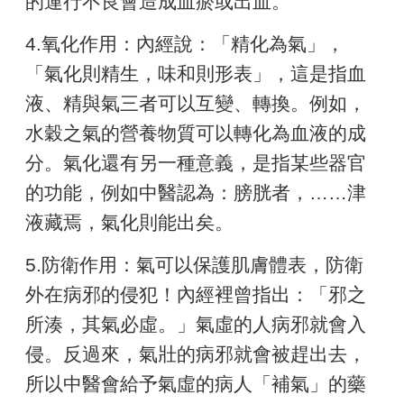
的運行不良會造成血瘀或出血。
4.氧化作用：內經說：「精化為氣」，
「氣化則精生，味和則形表」，這是指血
液、精與氣三者可以互變、轉換。例如，
水穀之氣的營養物質可以轉化為血液的成
分。氣化還有另一種意義，是指某些器官
的功能，例如中醫認為：膀胱者，……津
液藏焉，氣化則能出矣。
5.防衛作用：氣可以保護肌膚體表，防衛
外在病邪的侵犯！內經裡曾指出：「邪之
所湊，其氣必虛。」氣虛的人病邪就會入
侵。反過來，氣壯的病邪就會被趕出去，
所以中醫會給予氣虛的病人「補氣」的藥