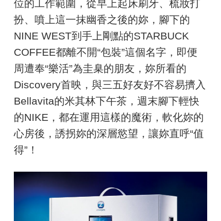
位的工作範圍，從早上起床刷牙、梳妝打
扮、噴上這一抹幽香之後的妳，腳下的
NINE WEST到手上剛點的STARBUCK
COFFEE都離不開“包裝”這個名字，即便
周遭奉“樂活”為圭臬的朋友，妳所看的
Discovery首映，與三五好友好不容易擠入
Bellavita的米其林下午茶，週末腳下輕快
的NIKE，都在運用這樣的魔術，軟化妳的
心房後，誘拐妳的深層慾望，讓妳直呼“值
得”！