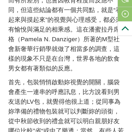
而有所差別，也會因教育程度而反應不
同，但這些結論都有一個共同點，就是“看
起來與摸起來”的視覺與心理感受，都必須
有愉悅與滿足的相乘感。這在潘蜜拉丹席
格（Pamela N. Danziger）所著的M型社
會新奢華行銷學就做了相當多的調查，這
樣的現象不只是在台灣，世界各地的飲食
男女都有著類似的反應。
首先，包裝悄悄啟動妳視覺的開關，腦袋
會產生一連串的呼應訊息，比方說看到男
友送的LV包，就覺得他很上道；從同事為
妳準備的禮物包裝就可以判斷妳的頭銜，
從中秋節收到的禮盒就可以明白親朋好友
哪位比較”省“或中了樂透；當然，有些人若