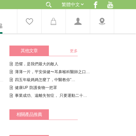
點
其他文章
更多
恐懼，是我們最大的敵人
薄薄一片，平安保健〜耳鼻喉科醫師之口罩隨想
四五年級媽媽怎麼了，中醫教你“順”媽媽
健康UP 防護食物一把罩
事業成功、遠離失智症， 只要運動二十分鐘！
相關產品推薦