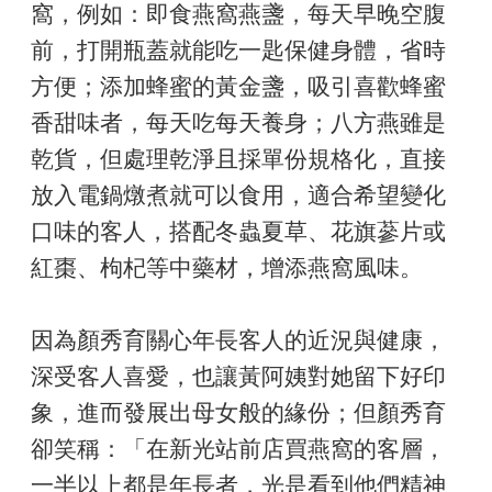
窩，例如：即食燕窩燕盞，每天早晚空腹
前，打開瓶蓋就能吃一匙保健身體，省時
方便；添加蜂蜜的黃金盞，吸引喜歡蜂蜜
香甜味者，每天吃每天養身；八方燕雖是
乾貨，但處理乾淨且採單份規格化，直接
放入電鍋燉煮就可以食用，適合希望變化
口味的客人，搭配冬蟲夏草、花旗蔘片或
紅棗、枸杞等中藥材，增添燕窩風味。
因為顏秀育關心年長客人的近況與健康，
深受客人喜愛，也讓黃阿姨對她留下好印
象，進而發展出母女般的緣份；但顏秀育
卻笑稱：「在新光站前店買燕窩的客層，
一半以上都是年長者，光是看到他們精神