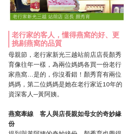
老行家的客人，懂得燕窩的好、更
挑剔燕窩的品質
母親節，老行家新光三越站前店店長顏秀
育像往年一樣，為兩位媽媽各買一份老行
家燕窩…是的，你沒看錯！顏秀育有兩位
媽媽，第二位媽媽是她在老行家近10年的
資深客人─黃阿姨。
燕窩牽線 客人與店長親如母女的奇妙緣
份
提到與黃阿姨的奇妙緣份，顏秀育也覺得