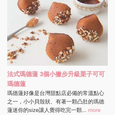
法式瑪德蓮 3個小撇步升級栗子可可
瑪德蓮
瑪德蓮好像是台灣甜點店必備的常溫點心
之一，小小貝殼狀、有著一顆凸肚的瑪德
蓮迷你的size讓人覺得吃完一顆...
more