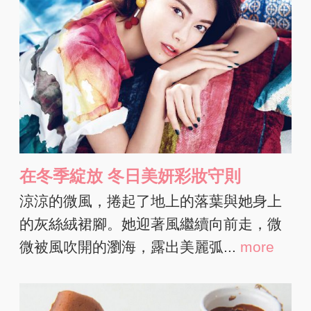
在冬季綻放 冬日美妍彩妝守則
涼涼的微風，捲起了地上的落葉與她身上
的灰絲絨裙腳。她迎著風繼續向前走，微
微被風吹開的瀏海，露出美麗弧...
more