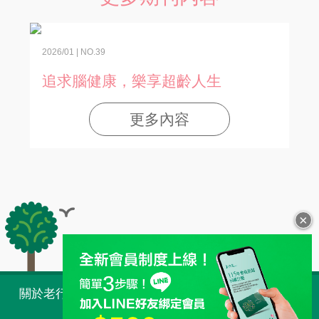
2026/01 | NO.39
2024
追求腦健康，樂享超齡人生
劃
更多內容
×
全站導覽
關於老行家 Taiwan
購物須知
常見問題
人才招募
最新消息